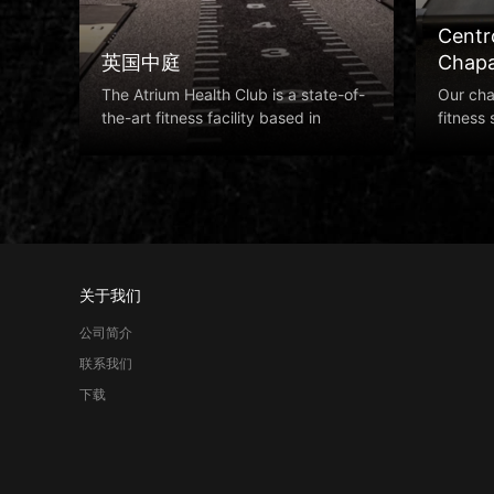
Centr
英国中庭
Chap
The Atrium Health Club is a state-of-
Our cha
the-art fitness facility based in
fitness 
Reading,
there
关于我们
公司简介
联系我们
下载