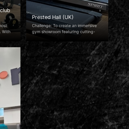
club
Prested Hall (UK)
most
Challenge: To create an immersive
. With
gym showroom featuring cutting-
edge Spirit fit