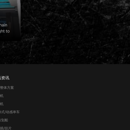
hain
ght to
品资讯
整体方案
机
机
卧式/动感单车
/划船
插/挂片