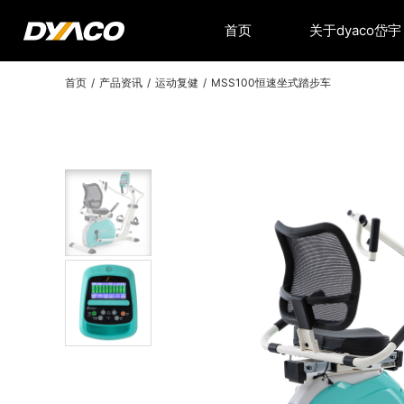
首页
关于dyaco岱宇
首页
/
产品资讯
/
运动复健
/
MSS100恒速坐式踏步车