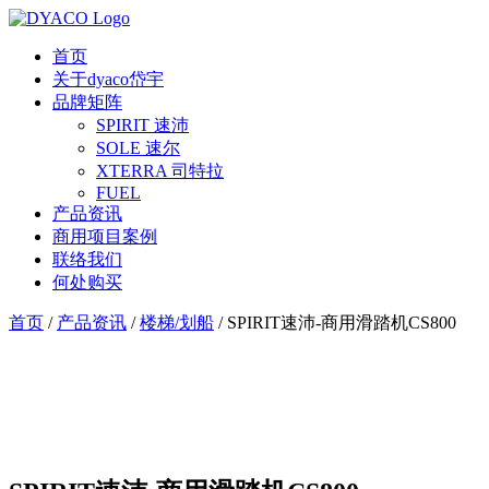
首页
关于dyaco岱宇
品牌矩阵
SPIRIT 速沛
SOLE 速尔
XTERRA 司特拉
FUEL
产品资讯
商用项目案例
联络我们
何处购买
首页
/
产品资讯
/
楼梯/划船
/
SPIRIT速沛-商用滑踏机CS800