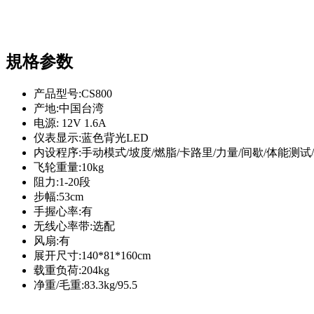
規格参数
产品型号:CS800
产地:中国台湾
电源: 12V 1.6A
仪表显示:蓝色背光LED
内设程序:手动模式/坡度/燃脂/卡路里/力量/间歇/体能测试
飞轮重量:10kg
阻力:1-20段
步幅:53cm
手握心率:有
无线心率带:选配
风扇:有
展开尺寸:140*81*160cm
载重负荷:204kg
净重/毛重:83.3kg/95.5