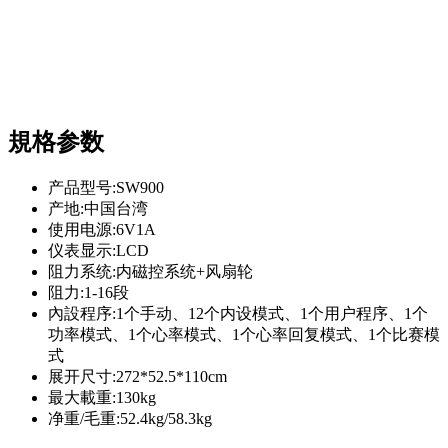
規格参数
产品型号:SW900
产地:中国台湾
使用电源:6V1A
仪表显示:LCD
阻力系统:内磁控系统+风扇轮
阻力:1-16段
內設程序:1个手动、12个内设模式、1个用户程序、1个
功率模式、1个心率模式、1个心率回复模式、1个比赛模
式
展开尺寸:272*52.5*110cm
最大載重:130kg
净重/毛重:52.4kg/58.3kg